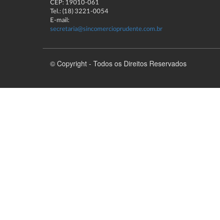
CEP: 19010-061
Tel.: (18) 3221-0054
E-mail:
secretaria@sincomercioprudente.com.br
© Copyright - Todos os Direitos Reservados