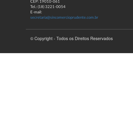
CEP: 19010-061
Tel.: (18) 3221-0054
E-mail:
secretaria@sincomercioprudente.com.br
© Copyright - Todos os Direitos Reservados