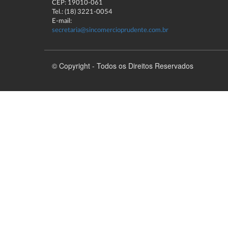
CEP: 19010-061
Tel.: (18) 3221-0054
E-mail:
secretaria@sincomercioprudente.com.br
© Copyright - Todos os Direitos Reservados