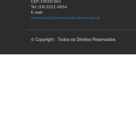
CEP: 19010-061
Tel.: (18) 3221-0054
E-mail:
secretaria@sincomercioprudente.com.br
© Copyright - Todos os Direitos Reservados