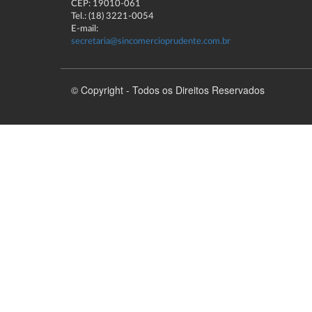
CEP: 19010-061
Tel.: (18) 3221-0054
E-mail:
secretaria@sincomercioprudente.com.br
© Copyright - Todos os Direitos Reservados