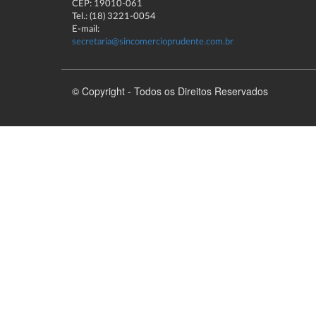
CEP: 19010-061
Tel.: (18) 3221-0054
E-mail:
secretaria@sincomercioprudente.com.br
© Copyright - Todos os Direitos Reservados