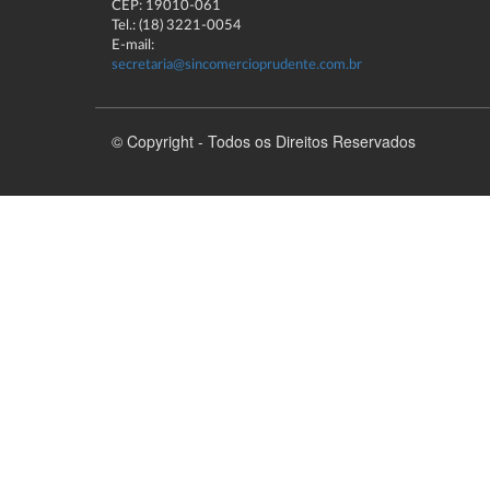
CEP: 19010-061
Tel.: (18) 3221-0054
E-mail:
secretaria@sincomercioprudente.com.br
© Copyright - Todos os Direitos Reservados