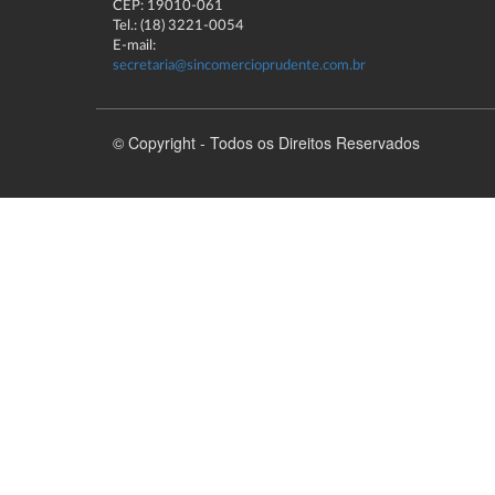
CEP: 19010-061
Tel.: (18) 3221-0054
E-mail:
secretaria@sincomercioprudente.com.br
© Copyright - Todos os Direitos Reservados