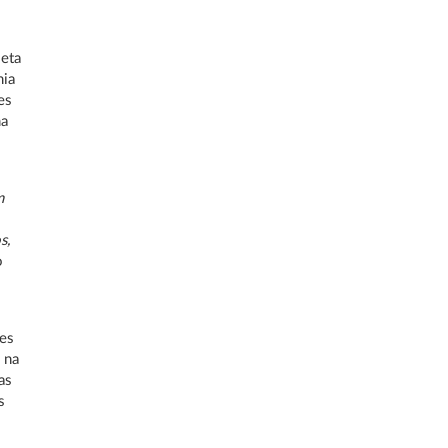
leta
mia
es
ma
m
s,
o
ões
 na
as
s