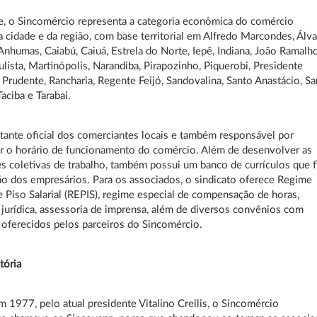
, o Sincomércio representa a categoria econômica do comércio
da cidade e da região, com base territorial em Alfredo Marcondes, Álv
nhumas, Caiabú, Caiuá, Estrela do Norte, Iepê, Indiana, João Ramalho
lista, Martinópolis, Narandiba, Pirapozinho, Piquerobi, Presidente
 Prudente, Rancharia, Regente Feijó, Sandovalina, Santo Anastácio, S
aciba e Tarabai.
tante oficial dos comerciantes locais e também responsável por
r o horário de funcionamento do comércio. Além de desenvolver as
 coletivas de trabalho, também possui um banco de currículos que f
ão dos empresários. Para os associados, o sindicato oferece Regime
e Piso Salarial (REPIS), regime especial de compensação de horas,
 jurídica, assessoria de imprensa, além de diversos convênios com
oferecidos pelos parceiros do Sincomércio.
ria
 1977, pelo atual presidente Vitalino Crellis, o Sincomércio