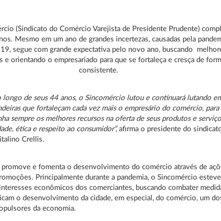
cio (Sindicato do Comércio Varejista de Presidente Prudente) comp
nos. Mesmo em um ano de grandes incertezas, causadas pela pande
-19, segue com grande expectativa pelo novo ano, buscando melhor
 e orientando o empresariado para que se fortaleça e cresça de for
consistente.
 de seus 44 anos, o Sincomércio lutou e continuará lutando e
ndeiras que fortaleçam cada vez mais o empresário do comércio, para
nha sempre os melhores recursos na oferta de seus produtos e serviço
ade, ética e respeito ao consumidor”,
afirma o presidente do sindicat
italino Crellis.
e promove e fomenta o desenvolvimento do comércio através de aç
promoções. Principalmente durante a pandemia, o Sincomércio esteve
 interesses econômicos dos comerciantes, buscando combater medid
icam o desenvolvimento da cidade, em especial, do comércio, um do
ropulsores da economia.