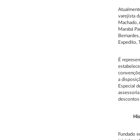
Atualmente
varejista 
Machado, A
Marabá Pau
Bernardes,
Expedito, T
É represen
estabelece
convenções
a disposiç
Especial d
assessoria
descontos 
Histó
Fundado em