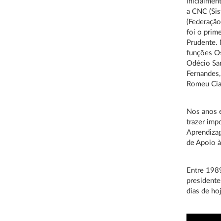
inicialme
a CNC (Sis
(Federação
foi o prim
Prudente. 
funções Os
Odécio Sar
Fernandes,
Romeu Ciab
Nos anos e
trazer imp
Aprendizag
de Apoio à
Entre 1989
presidente
dias de ho