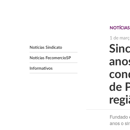
NOTÍCIAS
1 de març
Sin
Notícias Sindicato
Notícias FecomercioSP
ano
Informativos
con
de 
reg
Fundado e
anos o si