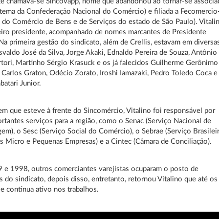
nte chamava-se Sincovapp, nome que abandonou ao tornar-se associ
tema da Confederação Nacional do Comércio) e filiada a Fecomercio
 do Comércio de Bens e de Serviços do estado de São Paulo). Vitali
eiro presidente, acompanhado de nomes marcantes de Presidente
Na primeira gestão do sindicato, além de Crellis, estavam em diversa
valdo José da Silva, Jorge Akaki, Ednaldo Pereira de Souza, Antônio
tori, Martinho Sérgio Krasuck e os já falecidos Guilherme Gerônimo
 Carlos Graton, Odécio Zorato, Iroshi Iamazaki, Pedro Toledo Coca e
atari Junior.
m que esteve à frente do Sincomércio, Vitalino foi responsável por
ortantes serviços para a região, como o Senac (Serviço Nacional de
em), o Sesc (Serviço Social do Comércio), o Sebrae (Serviço Brasilei
s Micro e Pequenas Empresas) e a Cintec (Câmara de Conciliação).
 e 1998, outros comerciantes varejistas ocuparam o posto de
s do sindicato, depois disso, entretanto, retornou Vitalino que até os
je continua ativo nos trabalhos.