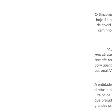
O Sincomér
hoje 44 a
de covid
caminhos
“Ao longo
prol de ba
que ele te
com qualid
patronal, V
A entidad
diretas e 
luta pelos
que prejud
grandes p