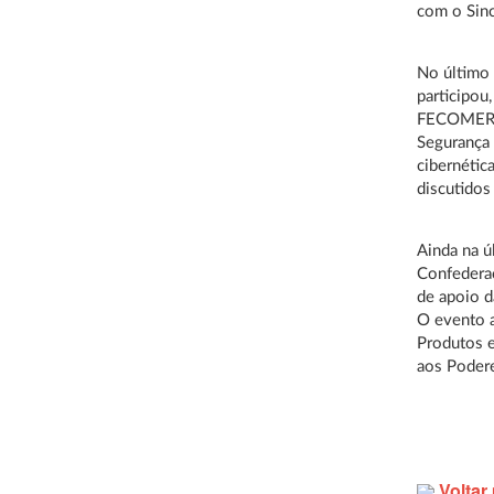
com o Sinc
No último 
participou
FECOMERCI
Segurança 
cibernétic
discutido
Ainda na ú
Confedera
de apoio d
O evento 
Produtos e
aos Podere
Voltar 