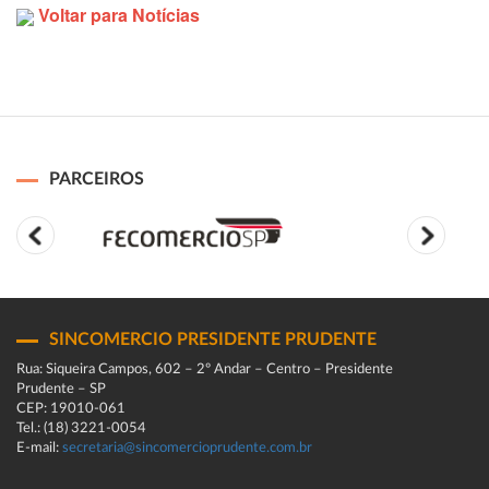
Voltar para Notícias
PARCEIROS
SINCOMERCIO PRESIDENTE PRUDENTE
Rua: Siqueira Campos, 602 – 2º Andar – Centro – Presidente
Prudente – SP
CEP: 19010-061
Tel.: (18) 3221-0054
E-mail:
secretaria@sincomercioprudente.com.br