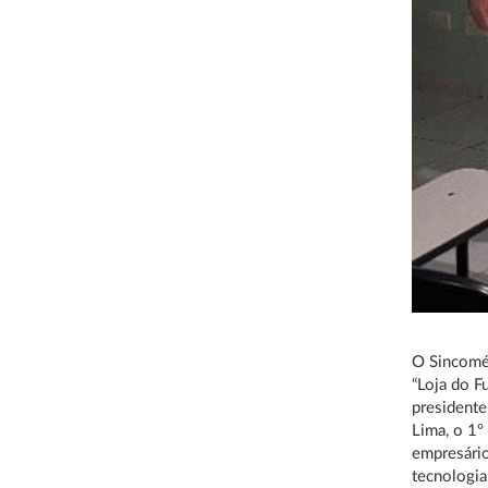
O Sincomér
“Loja do F
presidente
Lima, o 1º
empresário
tecnologia