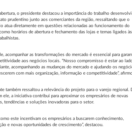
abertura, o presidente destacou a importância do trabalho desenvolv
cato prudentino junto aos comerciantes da região, ressaltando que o
io atua diretamente em questões relacionadas ao funcionamento do
como horários de abertura e fechamento das lojas e temas ligados à
abalhistas.
e, acompanhar as transformações do mercado é essencial para garant
titividade aos negócios locais. “Nosso compromisso é estar ao lad
iante, acompanhando as mudanças do mercado e ajudando os negóci
rescerem com mais organização, informação e competitividade”, afirm
te também ressaltou a relevância do projeto para o varejo regional.
 ele, a iniciativa contribui para aproximar os empresários de novas
s, tendências e soluções inovadoras para o setor.
 como este incentivam os empresários a buscarem conhecimento,
ão e novas oportunidades de crescimento”, destacou.