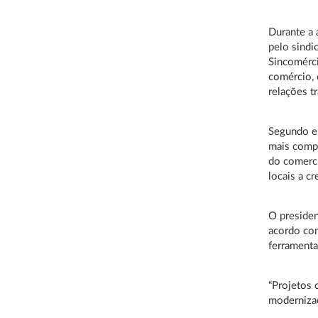
Durante a 
pelo sindi
Sincomérc
comércio, 
relações tr
Segundo el
mais compe
do comerc
locais a c
O presiden
acordo com
ferramenta
“Projetos
modernizaç