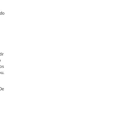
ido
s
ir
o
os
ou.
 De