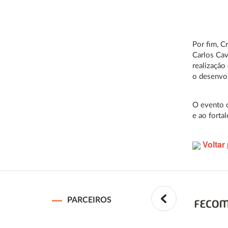
Por fim, C
Carlos Cav
realização
o desenvo
O evento c
e ao forta
Voltar 
PARCEIROS