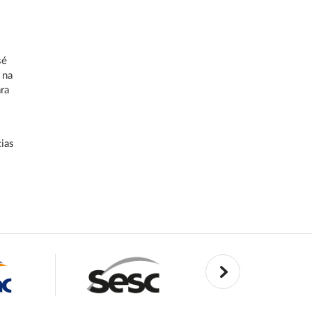
sé
 na
ara
cias