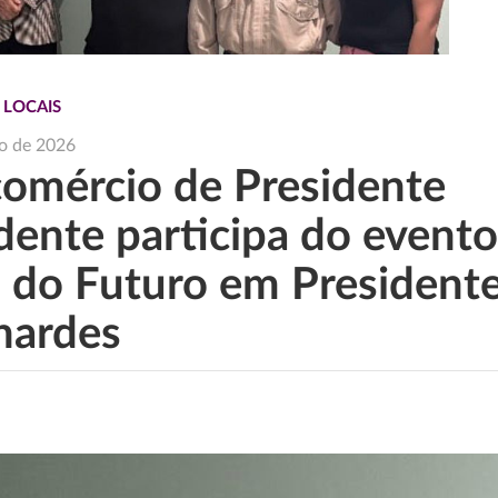
 LOCAIS
o de 2026
comércio de Presidente
dente participa do event
a do Futuro em President
nardes