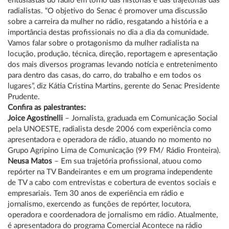
entusiastas do rádio em torno das histórias e das trajetórias das
radialistas. “O objetivo do Senac é promover uma discussão
sobre a carreira da mulher no rádio, resgatando a história e a
importância destas profissionais no dia a dia da comunidade.
Vamos falar sobre o protagonismo da mulher radialista na
locução, produção, técnica, direção, reportagem e apresentação
dos mais diversos programas levando notícia e entretenimento
para dentro das casas, do carro, do trabalho e em todos os
lugares”, diz Kátia Cristina Martins, gerente do Senac Presidente
Prudente.
Confira as palestrantes:
Joice Agostinelli
– Jornalista, graduada em Comunicação Social
pela UNOESTE, radialista desde 2006 com experiência como
apresentadora e operadora de rádio, atuando no momento no
Grupo Agripino Lima de Comunicação (99 FM/ Rádio Fronteira).
Neusa Matos
– Em sua trajetória profissional, atuou como
repórter na TV Bandeirantes e em um programa independente
de TV a cabo com entrevistas e cobertura de eventos sociais e
empresariais. Tem 30 anos de experiência em rádio e
jornalismo, exercendo as funções de repórter, locutora,
operadora e coordenadora de jornalismo em rádio. Atualmente,
é apresentadora do programa Comercial Acontece na rádio