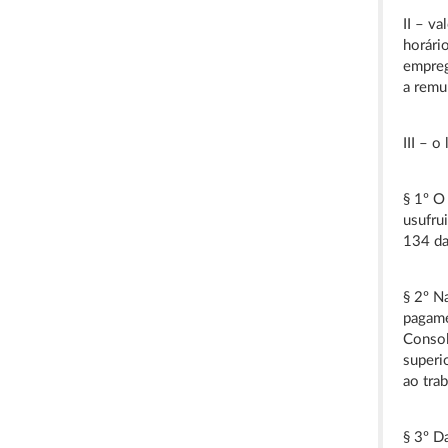
II – va
horári
empreg
a remu
III – 
§ 1º O
usufrui
134 da
§ 2º N
pagame
Consol
superi
ao tra
§ 3º Da