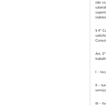
não co
salari
superi
indete
§ 4º C
satisf
Consol
Art. 3
trabal
I – loc
II – t
serviç
III – 