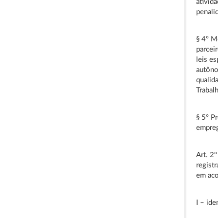
ativid
penali
§ 4º M
parcei
leis e
autôno
qualid
Trabal
§ 5º P
empreg
Art. 2
regist
em aco
I – ide