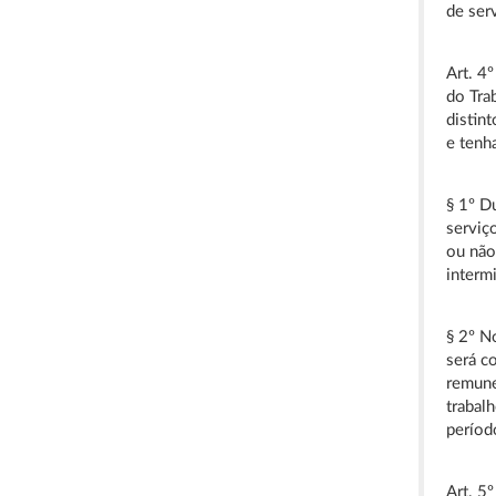
de ser
Art. 4
do Tra
distin
e tenh
§ 1º D
serviç
ou não
interm
§ 2º N
será c
remune
trabal
períod
Art. 5