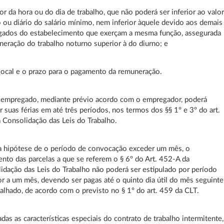
lor da hora ou do dia de trabalho, que não poderá ser inferior ao valo
o ou diário do salário mínimo, nem inferior àquele devido aos demais
ados do estabelecimento que exerçam a mesma função, assegurada
neração do trabalho noturno superior à do diurno; e
o local e o prazo para o pagamento da remuneração.
 empregado, mediante prévio acordo com o empregador, poderá
r suas férias em até três períodos, nos termos dos §§ 1º e 3º do art.
 Consolidação das Leis do Trabalho.
a hipótese de o período de convocação exceder um mês, o
nto das parcelas a que se referem o § 6º do Art. 452-A da
idação das Leis do Trabalho não poderá ser estipulado por período
or a um mês, devendo ser pagas até o quinto dia útil do mês seguinte
balhado, de acordo com o previsto no § 1º do art. 459 da CLT.
das as características especiais do contrato de trabalho intermitente,