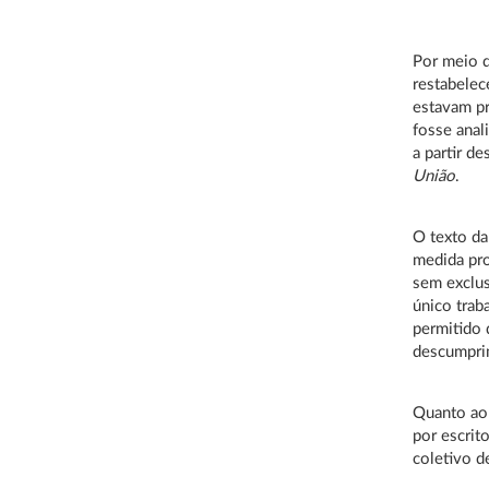
Por meio d
restabelec
estavam pr
fosse anal
a partir d
União
.
O texto da
medida pro
sem exclus
único trab
permitido 
descumpri
Quanto ao 
por escrit
coletivo d