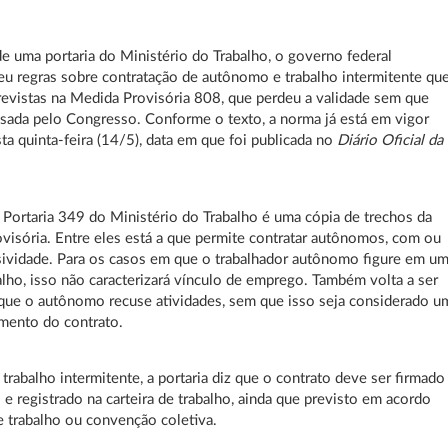
e uma portaria do Ministério do Trabalho, o governo federal
eu regras sobre contratação de autônomo e trabalho intermitente qu
evistas na Medida Provisória 808, que perdeu a validade sem que
isada pelo Congresso. Conforme o texto, a norma já está em vigor
esta quinta-feira (14/5), data em que foi publicada no
Diário Oficial da
 Portaria 349 do Ministério do Trabalho é uma cópia de trechos da
visória. Entre eles está a que permite contratar autônomos, com ou
ividade. Para os casos em que o trabalhador autônomo figure em u
alho, isso não caracterizará vínculo de emprego. Também volta a ser
que o autônomo recuse atividades, sem que isso seja considerado u
mento do contrato.
trabalho intermitente, a portaria diz que o contrato deve ser firmado
o e registrado na carteira de trabalho, ainda que previsto em acordo
e trabalho ou convenção coletiva.