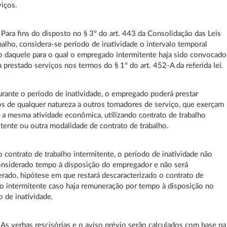
viços.
º Para fins do disposto no § 3º do art. 443 da Consolidação das Leis
balho, considera-se período de inatividade o intervalo temporal
to daquele para o qual o empregado intermitente haja sido convocado
a prestado serviços nos termos do § 1º do art. 452-A da referida lei.
urante o período de inatividade, o empregado poderá prestar
os de qualquer natureza a outros tomadores de serviço, que exerçam
 a mesma atividade econômica, utilizando contrato de trabalho
itente ou outra modalidade de contrato de trabalho.
o contrato de trabalho intermitente, o período de inatividade não
onsiderado tempo à disposição do empregador e não será
rado, hipótese em que restará descaracterizado o contrato de
ho intermitente caso haja remuneração por tempo à disposição no
o de inatividade.
º As verbas rescisórias e o aviso prévio serão calculados com base na