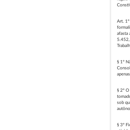
Consti
Art. 1
formal
afasta
5.452,
Trabal
§ 1º N
Consol
apenas
§ 2º O
tomado
sob qu
autôn
§ 3º F