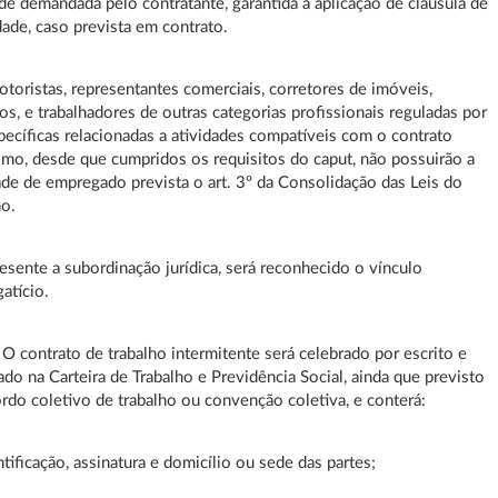
ade demandada pelo contratante, garantida a aplicação de cláusula de
dade, caso prevista em contrato.
otoristas, representantes comerciais, corretores de imóveis,
ros, e trabalhadores de outras categorias profissionais reguladas por
specíficas relacionadas a atividades compatíveis com o contrato
mo, desde que cumpridos os requisitos do caput, não possuirão a
ade de empregado prevista o art. 3º da Consolidação das Leis do
ho.
resente a subordinação jurídica, será reconhecido o vínculo
atício.
º O contrato de trabalho intermitente será celebrado por escrito e
rado na Carteira de Trabalho e Previdência Social, ainda que previsto
rdo coletivo de trabalho ou convenção coletiva, e conterá:
ntificação, assinatura e domicílio ou sede das partes;