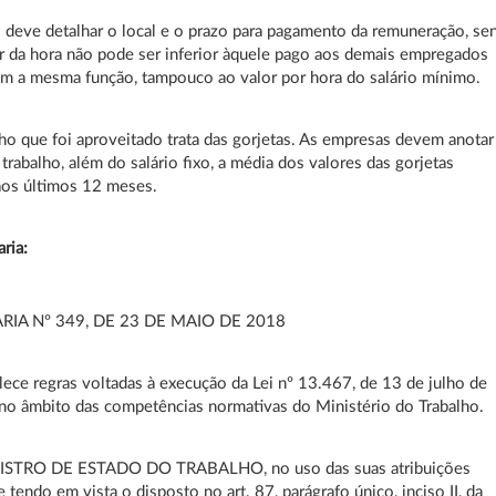
 deve detalhar o local e o prazo para pagamento da remuneração, se
r da hora não pode ser inferior àquele pago aos demais empregados
m a mesma função, tampouco ao valor por hora do salário mínimo.
ho que foi aproveitado trata das gorjetas. As empresas devem anotar
 trabalho, além do salário fixo, a média dos valores das gorjetas
aos últimos 12 meses.
aria:
RIA Nº 349, DE 23 DE MAIO DE 2018
lece regras voltadas à execução da Lei nº 13.467, de 13 de julho de
no âmbito das competências normativas do Ministério do Trabalho.
ISTRO DE ESTADO DO TRABALHO, no uso das suas atribuições
e tendo em vista o disposto no art. 87, parágrafo único, inciso II, da