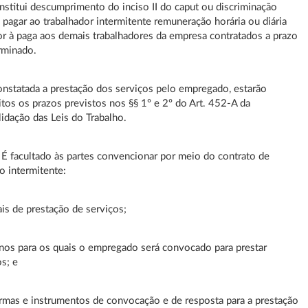
nstitui descumprimento do inciso II do caput ou discriminação
al pagar ao trabalhador intermitente remuneração horária ou diária
or à paga aos demais trabalhadores da empresa contratados a prazo
rminado.
onstatada a prestação dos serviços pelo empregado, estarão
eitos os prazos previstos nos §§ 1º e 2º do Art. 452-A da
idação das Leis do Trabalho.
º É facultado às partes convencionar por meio do contrato de
ho intermitente:
ais de prestação de serviços;
urnos para os quais o empregado será convocado para prestar
os; e
formas e instrumentos de convocação e de resposta para a prestação