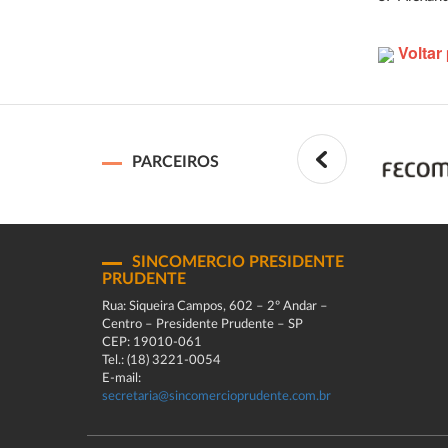
Voltar 
PARCEIROS
SINCOMERCIO PRESIDENTE
PRUDENTE
Rua: Siqueira Campos, 602 – 2º Andar –
Centro – Presidente Prudente – SP
CEP: 19010-061
Tel.: (18) 3221-0054
E-mail:
secretaria@sincomercioprudente.com.br