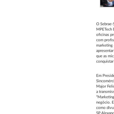
O Sebrae-
MPETech D
oficinas p
com profis
marketing 
apresentar
que as mic
conquistar
Em Preside
Sincomérci
Major Felí
a transmis
“Marketing
negócio. E
como divul
SP Alexan