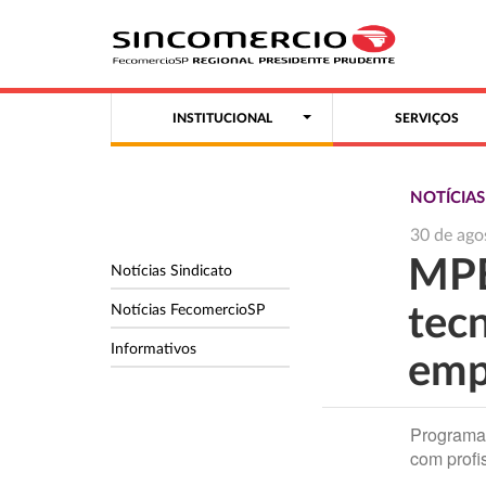
INSTITUCIONAL
SERVIÇOS
NOTÍCIAS
30 de ago
MPE
Notícias Sindicato
Notícias FecomercioSP
tec
Informativos
emp
Programaç
com profi