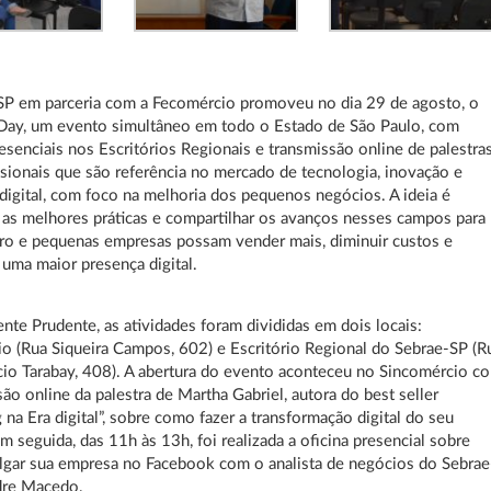
SP em parceria com a Fecomércio promoveu no dia 29 de agosto, o
ay, um evento simultâneo em todo o Estado de São Paulo, com
resenciais nos Escritórios Regionais e transmissão online de palestra
sionais que são referência no mercado de tecnologia, inovação e
digital, com foco na melhoria dos pequenos negócios. A ideia é
 as melhores práticas e compartilhar os avanços nesses campos para
ro e pequenas empresas possam vender mais, diminuir custos e
 uma maior presença digital.
nte Prudente, as atividades foram divididas em dois locais:
o (Rua Siqueira Campos, 602) e Escritório Regional do Sebrae-SP (R
cio Tarabay, 408). A abertura do evento aconteceu no Sincomércio c
são online da palestra de Martha Gabriel, autora do best seller
 na Era digital”, sobre como fazer a transformação digital do seu
m seguida, das 11h às 13h, foi realizada a oficina presencial sobre
gar sua empresa no Facebook com o analista de negócios do Sebrae
dre Macedo.