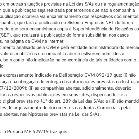
 em outras situações previstas na Lei das S/As ou na regulamentaçã
que a publicação seja realizada por terceiros que não a companhia
 publicação ocorrerá via encaminhamento dos respectivos documentos
panhia, que fará a publicação no Sistema Empresas.NET de forma
sendo que será encaminhada cópia à Superintendência de Relações c
SEP), que realizará a publicação de forma subsidiária, nos casos
s, na página da CVM na internet;
o mérito analisado pela CVM e pela entidade administradora do merca
valores mobiliários da companhia aberta estiverem admitidos à
, bem como não implicarão na concordância de tais entidades com o 
do.
ta expressamente indicado na Deliberação CVM 892/19 que: (i) não
eração na obrigação de entrega das informações previstas na Instruçã
/12/2009); (ii) as companhias abertas, adicionalmente, deverão
izar as respectivas publicações em seus sites, dispensando-se a
o digital prevista no §1º do art. 289 da Lei das S/As; e (iii) são manti
ões de arquivamento de documentos nas Juntas Comerciais pelas
 abertas, nas hipóteses previstas na Lei das S/As.
o, a Portaria ME 529/19 traz que: