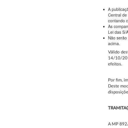
A publicaç
Central de
contando co
As companh
Lei das S/
Não serão 
acima.
Válido des
14/10/201
efeitos.
Por fim, i
Deste modo
disposiçõe
TRAMITA
A MP 892/