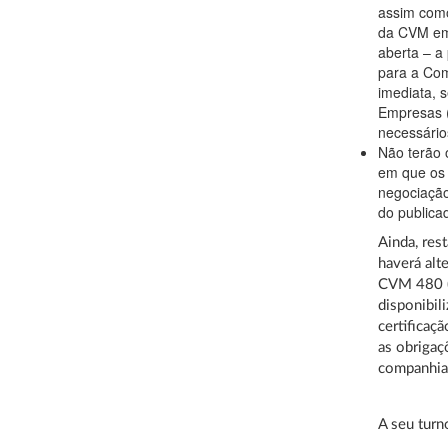
assim como
da CVM em 
aberta – a
para a Com
imediata, 
Empresas (
necessário
Não terão 
em que os 
negociação
do publica
Ainda, res
haverá alt
CVM 480 (7
disponibil
certificaçã
as obrigaç
companhias
A seu turn