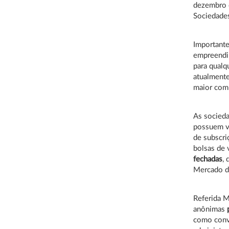
dezembro d
Sociedade
Importante
empreendi
para qual
atualmente
maior com
As socieda
possuem v
de subscri
bolsas de 
fechadas
,
Mercado de
Referida 
anônimas
como convo