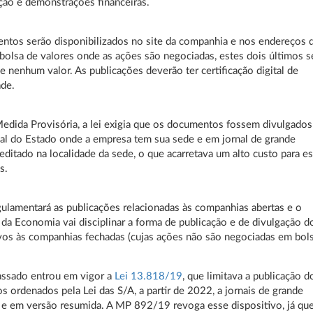
ção e demonstrações financeiras.
tos serão disponibilizados no site da companhia e nos endereços 
olsa de valores onde as ações são negociadas, estes dois últimos 
e nenhum valor. As publicações deverão ter certificação digital de
ade.
edida Provisória, a lei exigia que os documentos fossem divulgados
cial do Estado onde a empresa tem sua sede e em jornal de grande
 editado na localidade da sede, o que acarretava um alto custo para es
s.
lamentará as publicações relacionadas às companhias abertas e o
 da Economia vai disciplinar a forma de publicação e de divulgação d
ivos às companhias fechadas (cujas ações não são negociadas em bols
assado entrou em vigor a
Lei 13.818/19
, que limitava a publicação d
 ordenados pela Lei das S/A, a partir de 2022, a jornais de grande
, e em versão resumida. A MP 892/19 revoga esse dispositivo, já que