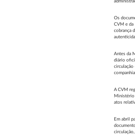
administra
Os documen
CVM e da b
cobrança d
autenticid
Antes da M
diário ofi
circulação
companhia
A CVM regu
Ministério
atos relat
Em abril p
documentos
circulação