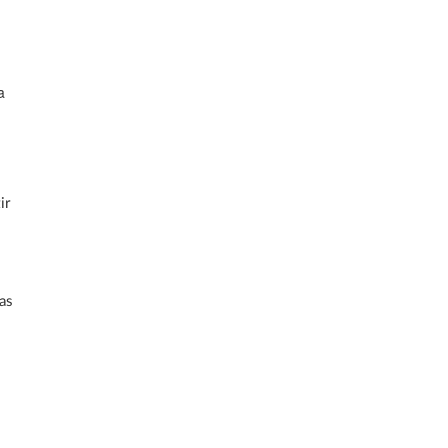
a
ir
as