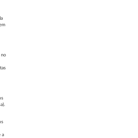
da
sem
 no
tas
os
a).
os
 a