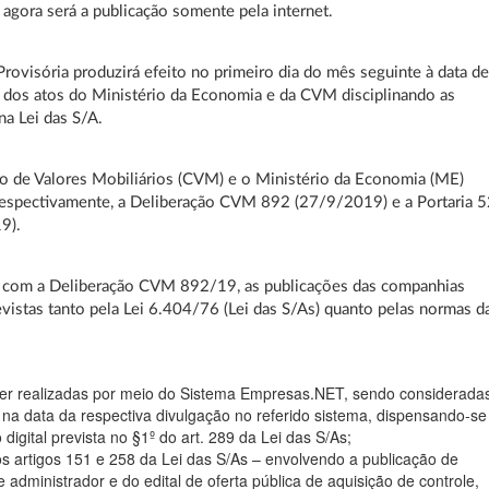
l agora será a publicação somente pela internet.
rovisória produzirá efeito no primeiro dia do mês seguinte à data d
 dos atos do Ministério da Economia e da CVM disciplinando as
a Lei das S/A.
 de Valores Mobiliários (CVM) e o Ministério da Economia (ME)
respectivamente, a Deliberação CVM 892 (27/9/2019) e a Portaria 
9).
 com a Deliberação CVM 892/19, as publicações das companhias
evistas tanto pela Lei 6.404/76 (Lei das S/As) quanto pelas normas d
r realizadas por meio do Sistema Empresas.NET, sendo considerada
 na data da respectiva divulgação no referido sistema, dispensando-se
o digital prevista no §1º do art. 289 da Lei das S/As;
s artigos 151 e 258 da Lei das S/As – envolvendo a publicação de
 administrador e do edital de oferta pública de aquisição de controle,