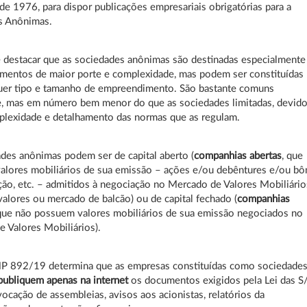
e 1976, para dispor publicações empresariais obrigatórias para a
s Anônimas.
 destacar que as sociedades anônimas são destinadas especialmente
mentos de maior porte e complexidade, mas podem ser constituídas
quer tipo e tamanho de empreendimento. São bastante comuns
, mas em número bem menor do que as sociedades limitadas, devido
plexidade e detalhamento das normas que as regulam.
des anônimas podem ser de capital aberto (
companhias abertas
, que
alores mobiliários de sua emissão – ações e/ou debêntures e/ou bô
ção, etc. – admitidos à negociação no Mercado de Valores Mobiliário
valores ou mercado de balcão) ou de capital fechado (
companhias
 que não possuem valores mobiliários de sua emissão negociados no
 Valores Mobiliários).
MP 892/19 determina que as empresas constituídas como sociedade
publiquem apenas na internet
os documentos exigidos pela Lei das S
cação de assembleias, avisos aos acionistas, relatórios da