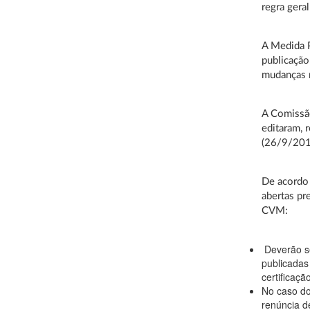
regra gera
A Medida P
publicação
mudanças n
A Comissão
editaram, 
(26/9/201
De acordo
abertas pr
CVM:
Deverão se
publicadas
certificaçã
No caso do
renúncia de