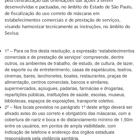
pela centralização das orientações das ações a serem
desenvolvidas e pactuadas, no âmbito do Estado de São Paulo,
de fiscalização do uso correto de máscaras em
estabelecimentos comerciais e de prestação de serviços,
visando harmonizar tecnicamente as instruções, no âmbito do
Sevisa;
1º – Para os fins desta resolução, a expressão “estabelecimentos
comerciais e de prestação de serviços” compreende, dentre
outros, os ambientes de trabalho, de estudo, de cultura, de lazer,
de esporte ou de entretenimento, casas de espetáculos, teatros,
cinemas, bares, lanchonetes, boates, restaurantes, praças de
alimentação, centros comerciais, bancos e similares,
supermercados, açougues, padarias, farmácias e drogarias,
repartições públicas, instituições de saúde, escolas, museus,
bibliotecas, espaços de exposições, transporte coletivo.
2º – Nos locais previstos no parágrafo 1º deste artigo deverá ser
afixado aviso do uso correto e obrigatório das máscaras, com a
cobertura de nariz e boca e do distanciamento mínimo de 1,50m
entre os usuários, em pontos de ampla visibilidade, com
indicação de telefone e endereço dos órgãos estaduais
responsáveis pela vigilância sanitária.