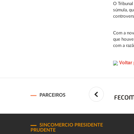
O Tribunal
súmula, qu
controvers
Com a nova
que houve 
com a razã
Voltar 
PARCEIROS
SINCOMERCIO PRESIDENTE
PRUDENTE