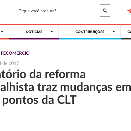
NOTÍCIAS
CONTRIBUIÇÕES
C
S FECOMERCIO
il de 2017
atório da reforma
balhista traz mudanças e
 pontos da CLT