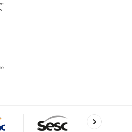
ve
os
ho