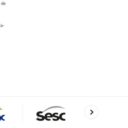
l de
ia-