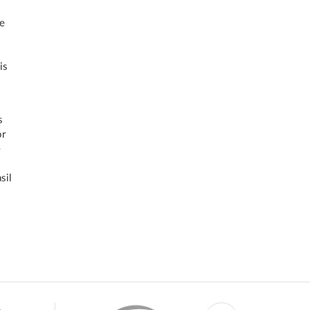
de
is
s
or
e
sil