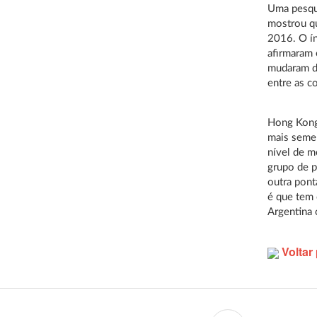
Uma pesqui
mostrou q
2016. O ín
afirmaram
mudaram de
entre as c
Hong Kong 
mais semel
nível de m
grupo de p
outra pont
é que tem 
Argentina
Voltar 