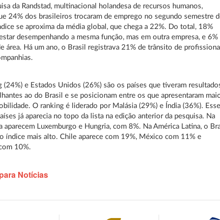
sa da Randstad, multinacional holandesa de recursos humanos,
ue 24% dos brasileiros trocaram de emprego no segundo semestre 
dice se aproxima da média global, que chega a 22%. Do total, 18%
 estar desempenhando a mesma função, mas em outra empresa, e 6%
 área. Há um ano, o Brasil registrava 21% de trânsito de profissiona
ompanhias.
(24%) e Estados Unidos (26%) são os países que tiveram resultado
hantes ao do Brasil e se posicionam entre os que apresentaram mai
obilidade. O ranking é liderado por Malásia (29%) e Índia (36%). Ess
aíses já aparecia no topo da lista na edição anterior da pesquisa. Na
a aparecem Luxemburgo e Hungria, com 8%. Na América Latina, o Bra
o índice mais alto. Chile aparece com 19%, México com 11% e
 com 10%.
para Notícias