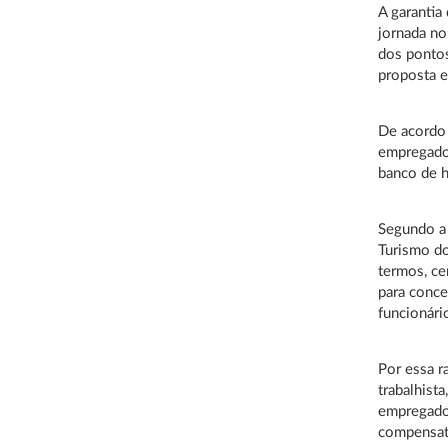
A garantia
jornada n
dos pontos
proposta 
De acordo 
empregado
banco de h
Segundo a 
Turismo do
termos, ce
para conce
funcionári
Por essa r
trabalhist
empregador
compensató