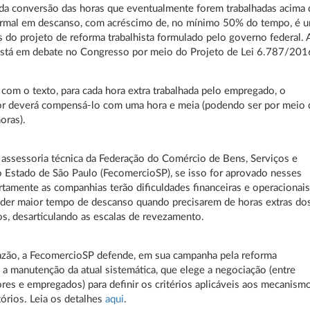
 da conversão das horas que eventualmente forem trabalhadas acima 
ormal em descanso, com acréscimo de, no mínimo 50% do tempo, é 
 do projeto de reforma trabalhista formulado pelo governo federal. 
está em debate no Congresso por meio do Projeto de Lei 6.787/201
com o texto, para cada hora extra trabalhada pelo empregado, o
r deverá compensá-lo com uma hora e meia (podendo ser por meio 
oras).
assessoria técnica da Federação do Comércio de Bens, Serviços e
 Estado de São Paulo (FecomercioSP), se isso for aprovado nesses
rtamente as companhias terão dificuldades financeiras e operacionai
der maior tempo de descanso quando precisarem de horas extras do
os, desarticulando as escalas de revezamento.
azão, a FecomercioSP defende, em sua campanha pela reforma
a, a manutenção da atual sistemática, que elege a negociação (entre
es e empregados) para definir os critérios aplicáveis aos mecanism
rios. Leia os detalhes
aqui
.