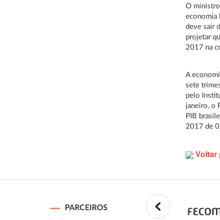
O ministro
economia b
deve sair 
projetar q
2017 na c
A economia
sete trime
pelo Insti
janeiro, o
PIB brasil
2017 de 0
Voltar 
PARCEIROS