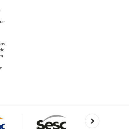
s
 de
nos
ado
Em
em