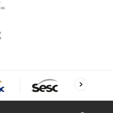
5
 os
m
a