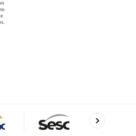
am
smo
ie
es,